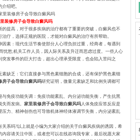
的介绍吧。
里装修房子会导致白癜风吗
的提高，对于很多疾病的治疗都有了重要的突破，白癜风也不
行治疗，选择正规的医院，才能对白癜风的治疗有所帮助。
因素：现代生活节奏使部分人心理负担过重，经商者，每遇到
而忧愁;机关工作人员，因人际关系及升迁而思虑过度。一些人心
到突发事件的巨大打击，超出心理承受限度，也会陷入苦闷之
素缺乏：它们直接参与黑色素细胞的合成，还有保护黑色素细
修房子会导致白癜风吗
研究证明，微量元素缺乏和比例失调都可
与免疫功能失调：免疫功能紊乱、内分泌功能失衡，产生抗黑
脱失而发病。
家里装修房子会导致白癜风吗
人体免疫应答反应是
理压力、精神创伤也可导致机体神经体液调节失衡，内分泌紊乱
关系吗?以上就是小编为大家介绍的关于白癜风疾病的诱因，希
的内容请关注中医，或者您可以在线咨询我专家，最后祝愿大家